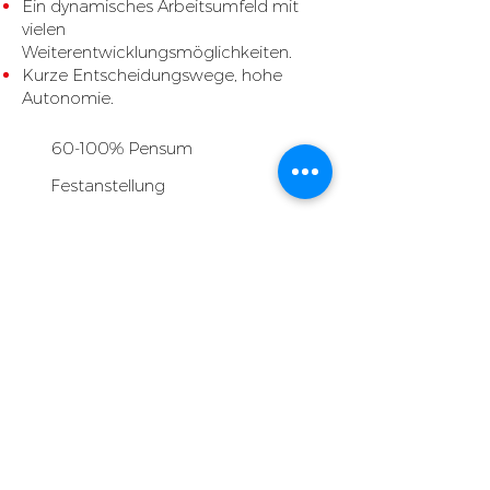
Ein dynamisches Arbeitsumfeld mit
vielen
Weiterentwicklungsmöglichkeiten.
Kurze Entscheidungswege, hohe
Autonomie.
60-100% Pensum
Festanstellung
Flexible Arbeitszeiten
JETZT BEWERBEN
KONTAKT
Bächaustrasse 75
8806 Bäch SZ
TEL. +41 (0)55 615 12 60