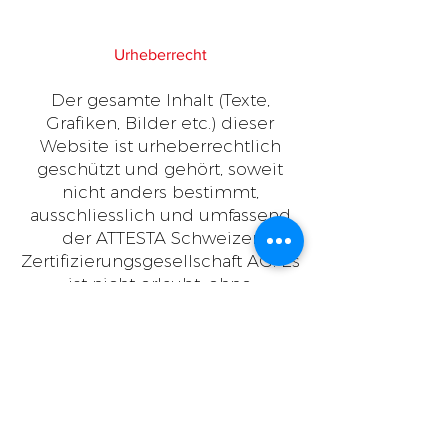
Urheberrecht
Der gesamte Inhalt (Texte,
Grafiken, Bilder etc.) dieser
Website ist urheberrechtlich
geschützt und gehört, soweit
nicht anders bestimmt,
ausschliesslich und umfassend
der ATTESTA Schweizer
Zertifizierungsgesellschaft AG. Es
ist nicht erlaubt, ohne
vorgängige schriftliche Erlaubnis,
diese Website ganz oder
teilweise zu reproduzieren, zu
übertragen (sei dies auf
elektronischem oder
irgendeinem anderen Weg), zu
verändern oder sie für