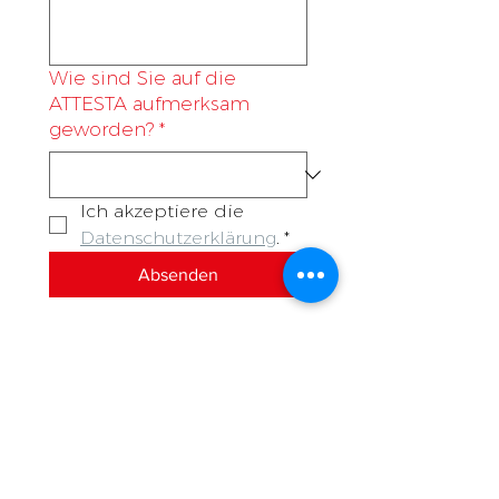
Wie sind Sie auf die
ATTESTA aufmerksam
geworden?
*
Ich akzeptiere die 
Datenschutzerklärung
.
*
Absenden
Füllen Sie bitte das folgende Formular
für eine unverbindliche Offerte aus.
Gerne melden wir uns bei Ihnen.