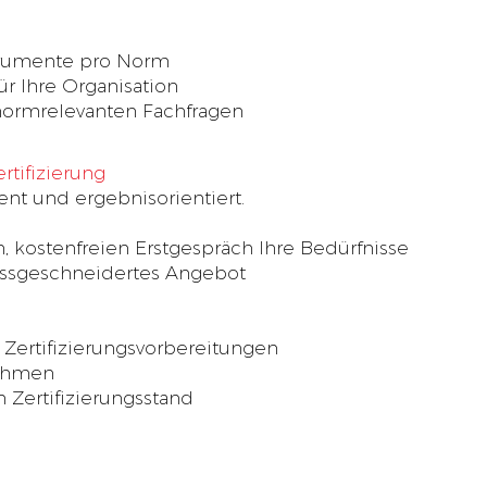
rumente pro Norm
ür Ihre Organisation
normrelevanten Fachfragen
rtifizierung
ent und ergebnisorientiert.
, kostenfreien Erstgespräch Ihre Bedürfnisse
assgeschneidertes Angebot
 Zertifizierungsvorbereitungen
nehmen
en Zertifizierungsstand