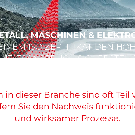
ETALL, MASCHINEN & ELEKTR
EINEM ISO ZERTIFIKAT DEN HO
LITÄTSANSPRUCH SICHERSTELL
n dieser Branche sind oft Teil
iefern Sie den Nachweis funktion
und wirksamer Prozesse.