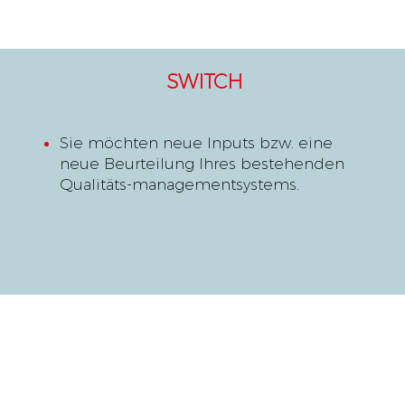
SWITCH
Sie möchten neue Inputs bzw. eine
neue Beurteilung Ihres bestehenden
Qualitäts-managementsystems.