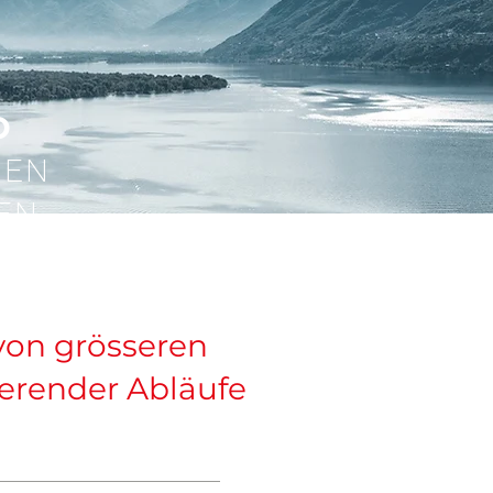
O
HEN
EN.
 von grösseren
ierender Abläufe