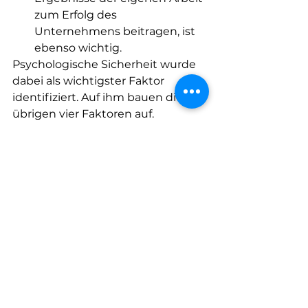
zum Erfolg des 
Unternehmens beitragen, ist 
ebenso wichtig.
Psychologische Sicherheit wurde 
dabei als wichtigster Faktor 
identifiziert. Auf ihm bauen die 
übrigen vier Faktoren auf.     
Das Thema psychologische 
Sicherheit wurde von Seiten der 
International Organization of 
Standardization (ISO) ebenfalls  
aufgegriffen. Im Juni 2021 wurde 
der Leitfaden ISO 45003:2021  
"Management von Gesundheit 
und Sicherheit am Arbeitsplatz -  
Psychologische Gesundheit und 
Sicherheit am Arbeitsplatz" 