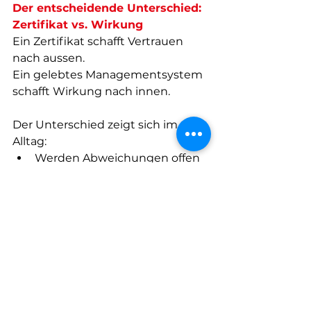
Der entscheidende Unterschied: 
Zertifikat vs. Wirkung
Ein Zertifikat schafft Vertrauen 
nach aussen.  
Ein gelebtes Managementsystem 
schafft Wirkung nach innen.
Der Unterschied zeigt sich im 
Alltag:
Werden Abweichungen offen 
angesprochen – oder 
versteckt?
Nutzen Führungskräfte 
Kennzahlen aktiv?
Kennen Mitarbeitende die 
relevanten Prozesse?
Wird kontinuierliche 
Verbesserung wirklich gelebt?