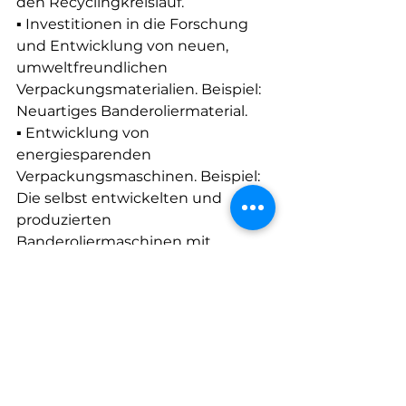
den Recyclingkreislauf.
▪ Investitionen in die Forschung 
und Entwicklung von neuen, 
umweltfreundlichen 
Verpackungsmaterialien. Beispiel: 
Neuartiges Banderoliermaterial.
▪ Entwicklung von 
energiesparenden 
Verpackungsmaschinen. Beispiel: 
Die selbst entwickelten und 
produzierten 
Banderoliermaschinen mit 
Ultraschall-Schweisstechnologie, 
die im Vergleich zu denen der 
Mitbewerber und anderen 
Verpackungsmaschinen deutlich 
weniger Energie verbrauchen.
Der Nutzen