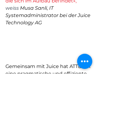
die sich im Aufbau befindet», 
weiss 
Musa Sanli, IT 
Systemadministrator bei der Juice 
Technology AG
Gemeinsam mit Juice hat ATTESTA 
eine pragmatische und effiziente 
Lösung entwickelt. Innerhalb von 
drei Monaten war das 
Unternehmen für die 
Zertifizierung bereit.