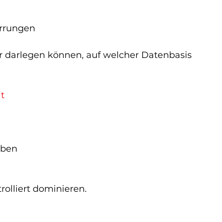
errungen
darlegen können, auf welcher Datenbasis 
t
iben
d
rolliert dominieren.