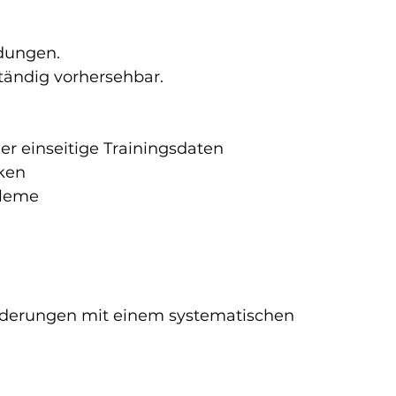
idungen.
ständig vorhersehbar.
er einseitige Trainingsdaten
ken
bleme
orderungen mit einem systematischen 