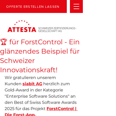
OFFERTE ERSTELLEN LASSEN
🏆 für ForstControl - Ein
glänzendes Beispiel für
Schweizer
Innovationskraft!
Wir gratulieren unserem 
Kunden 
siabit AG
 herzlich zum 
Gold-Award in der Kategorie 
"Enterprise Software Solutions" an 
den Best of Swiss Software Awards 
2025 für das Projekt 
ForstControl | 
Die Forst-App.
.