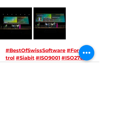
#BestOfSwissSoftware
#Forstcon
trol
#Siabit
#ISO9001
#ISO27001
Kommentare
Kommentar verfassen...