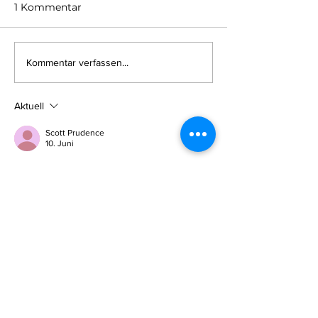
1 Kommentar
Kommentar verfassen...
Aktuell
Scott Prudence
10. Juni
Cyberangriffe auf KMU zeigen immer 
wieder, dass viele Risiken nicht nur durch 
externe Angriffe entstehen, sondern auch 
durch veraltete oder schlecht gewartete 
Systeme. In der Praxis wird oft unterschätzt, 
wie wichtig ein sauber geplanter 
technischer Übergang bei Systemwechseln 
ist, um Sicherheitslücken zu vermeiden. 
Gerade bei digitalen Projekten spielt das 
eine zentrale Rolle, wie bei app migration 
beschrieben: 