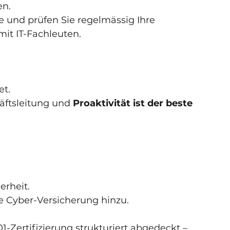
en.
ne und prüfen Sie regelmässig Ihre 
t IT-Fachleuten.
t. 
äftsleitung und 
Proaktivität ist der beste 
erheit.
e Cyber-Versicherung hinzu.
-Zertifizierung strukturiert abgedeckt – 